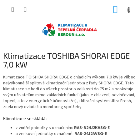
Přejít
NÁKUP
na
obsah
KOŠÍK
Klimatizace TOSHIBA SHORAI EDGE
7,0 kW
Klimatizace TOISHIBA SHORAI EDGE o chladicím výkonu 7,0 kW je vůbec
nejvýkonnější splitová klimatizační jednotka z řady SHORAI EDGE. Tato
klimatizace se hodí do všech prostor o velikosti do 75 m2 a
poskytuje
svým uživatelům mimo základních funkcí (jako je chlazení, odvlhčování,
topení, a to v energetické účinnosti A+), i filtrační systém Ultra Fresh,
zcela nový ovladač a monitoring spotřeby.
Klimatizace se skládá:
z vnitřní jednotky s označením:
RAS-B24J2KVSG-E
a venkovní jednotky označené:
RAS-24J2AVSG-E