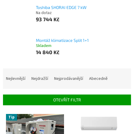
Toshiba SHORAI EDGE 7 kW
Na dotaz
93 744 Kč
Montáž klimatizace Split 1+1
Skladem
14 840 Kč
Ř
a
Nejlevnější
Nejdražší
Nejprodávanější
Abecedně
z
e
n
OTEVŘÍT FILTR
í
p
V
r
Tip
ý
o
p
d
i