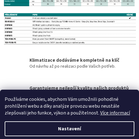
Klimatizace dodáváme kompletně na klíč
Od návrhu až po realizaci podle Vašich potřeb.
Garantujeme nejlepší kvalitu našich produktů
pouze od prémiových značek TOSHIBA a MITSUBISHI
Používáme cookies, abychom Vám umožnili pohodlné
prohlížení webu a díky analýze provozu webu neustále
Z
zlepšovali jeho funkce, výkon a použitelnost.
Více informací
á
Vytvořil Shoptet
p
Nastavení
a