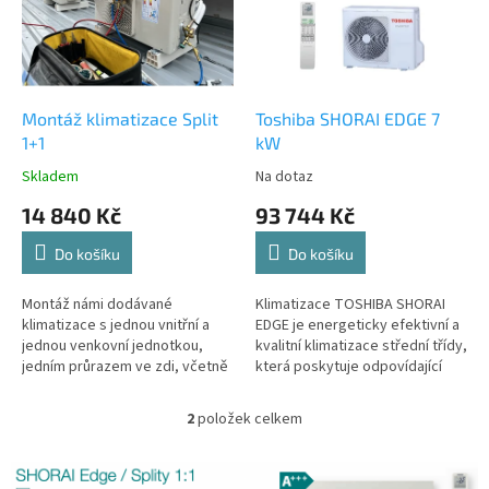
u
s
k
p
t
r
ů
o
d
Montáž klimatizace Split
Toshiba SHORAI EDGE 7
u
1+1
kW
k
Skladem
Na dotaz
t
14 840 Kč
93 744 Kč
ů
Do košíku
Do košíku
Montáž námi dodávané
Klimatizace TOSHIBA SHORAI
klimatizace s jednou vnitřní a
EDGE je energeticky efektivní a
jednou venkovní jednotkou,
kvalitní klimatizace střední třídy,
jedním průrazem ve zdi, včetně
která poskytuje odpovídající
měděného propojovacího
funkce při energetické účinnosti
potrubí 6/10, komunikačního
A+.
2
položek celkem
O
kabelu, napájecího kabelu,
v
hadičky na odvod kondenzátu, a
Všechny námi nabízené
l
to vše úhledně schované v liště
klimatizace si můžete osobně