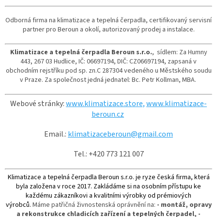
Odborná firma na klimatizace a tepelná čerpadla,
certifikovaný servisní
partner pro Beroun a okolí,
autorizovaný prodej a instalace.
Klimatizace a tepelná čerpadla Beroun s.r.o.
, sídlem: Za Humny
443, 267 03 Hudlice, IČ: 06697194, DIČ: CZ06697194,
zapsaná v
obchodním rejstříku pod sp. zn.C 287304 vedeného u Městského soudu
v Praze. Za společnost jedná jednatel: Bc. Petr Kollman, MBA.
Webové stránky:
www.klimatizace.store,
www.klimatizace-
beroun.cz
Email.:
klimatizaceberoun@gmail.com
Tel.: +420 773 121 007
Klimatizace a tepelná čerpadla Beroun s.r.o. je ryze česká firma, která
byla založena v roce 2017. Zakládáme si na osobním přístupu ke
každému zákazníkovi a kvalitními výrobky od prémiových
výrobců.
Máme patřičná živnostenská oprávnění na:
- montáž, opravy
a rekonstrukce chladicích zařízení a tepelných čerpadel,
-