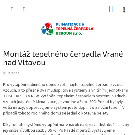
Přejít
NÁKUP
na
obsah
KOŠÍK
Montáž tepelného čerpadla Vrané
nad Vltavou
21.2.2023
Pro vytápění rodinného domu zvolil majitel tepelné čerpadlo vzduch-
vzduch, a to přesně dva multisplitové systémy s vnitřními jednotkami
TOSHIBA SEIYA NEW. Vytápění tepelným čerpadlem systému vzduch-
vzduch (nástěnné klimatizace) je vhodné až do -20C. Pokud by byly
větší mrazy, doporučujeme systém ještě doplnit o záložní topení. V
případě tohoto rodinného domu se jedná o kotel na pelety.
Díky tomuto systému vytápění máte nárok na úpravu distribuční sazby -
její snížení volbou sazby D57d. Po každé montáži vystavujeme