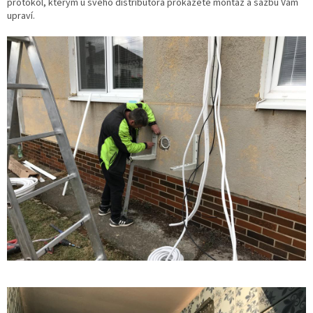
protokol, kterým u svého distributora prokážete montáž a sazbu Vám
upraví.