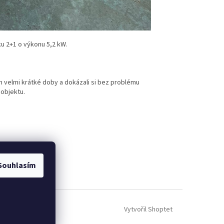
ku 2+1 o výkonu 5,2 kW.
em velmi krátké doby a dokázali si bez problému
 objektu.
ÁNEK
Souhlasím
Vytvořil Shoptet