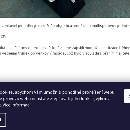
 venkovní jednotky je na střeše objektu a jedná se o multisplitovou jednot
CE:
kát u naší firmy ocenil hlavně to, že jsme zajistili montáž klimatizace běh
s vedením trubek po venkovní fasádě, což bylo v souladu s přáním majitele
PŘEDCHOZÍ ČLÁNEK
DALŠÍ ČL
ookies, abychom Vám umožnili pohodlné prohlížení webu
ze provozu webu neustále zlepšovali jeho funkce, výkon a
t.
Více informací
í
 s.r.o.
. Všechna práva vyhrazena.