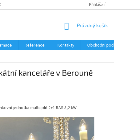
OBNÍCH ÚDAJŮ
DOPRAVA A PLATBA
Přihlášení
NÁKUPNÍ
Prázdný košík
KOŠÍK
formace
Reference
Kontakty
Obchodní podmínky
Z
kátní kanceláře v Berouně
enkovní jednotka multisplit 2+1 RAS 5,2 kW