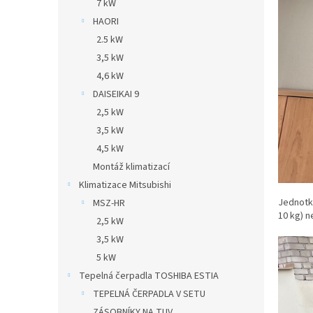
7 kW
HAORI
2.5 kW
3,5 kW
4,6 kW
DAISEIKAI 9
2,5 kW
3,5 kW
4,5 kW
Montáž klimatizací
Klimatizace Mitsubishi
Jednotka
MSZ-HR
10 kg) n
2,5 kW
3,5 kW
5 kW
Tepelná čerpadla TOSHIBA ESTIA
TEPELNÁ ČERPADLA V SETU
ZÁSOBNÍKY NA TUV