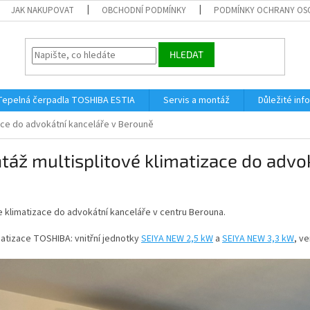
JAK NAKUPOVAT
OBCHODNÍ PODMÍNKY
PODMÍNKY OCHRANY OS
HLEDAT
Tepelná čerpadla TOSHIBA ESTIA
Servis a montáž
Důležité in
ace do advokátní kanceláře v Berouně
áž multisplitové klimatizace do advo
e klimatizace do advokátní kanceláře v centru Berouna.
atizace TOSHIBA: vnitřní jednotky
SEIYA NEW 2,5 kW
a
SEIYA NEW 3,3 kW
, v