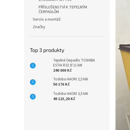
PŘÍSLUŠENSTVÍ K TEPELNÝM
ČERPADLŮM
Servis a montáž
Značky
Top 3 produkty
Tepelné čerpadlo TOSHIBA
ESTIA R32 1f 11 kW
240 000 Kč
Toshiba HAORI 2,5 kW
50 176 Kč
Toshiba HAORI 3,5 kW
49 123,20 Kč