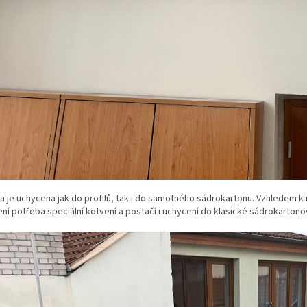
 je uchycena jak do profilů, tak i do samotného sádrokartonu. Vzhledem k n
ení potřeba speciální kotvení a postačí i uchycení do klasické sádrokarton