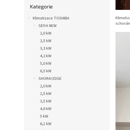
Přeskočit
Kategorie
kategorie
Klimatiz
Klimatizace TOSHIBA
schován
SEIYA NEW
2,0 kW
2,5 kW
3,3 kW
4,2 kW
5,0 kW
6,5 kW
SHORAI EDGE
2,0 kW
2,5 kW
3,5 kW
4,6 kW
5 kW
6,1 kW