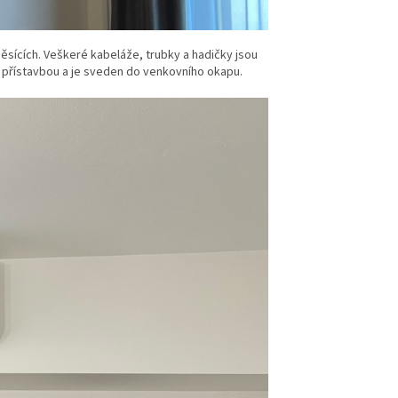
ěsících. Veškeré kabeláže, trubky a hadičky jsou
 přístavbou a je sveden do venkovního okapu.