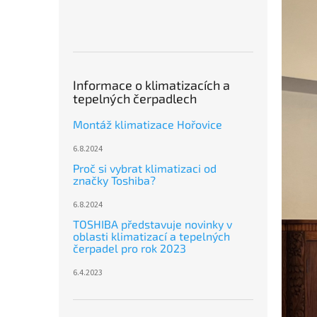
n
e
l
Informace o klimatizacích a
tepelných čerpadlech
Montáž klimatizace Hořovice
6.8.2024
Proč si vybrat klimatizaci od
značky Toshiba?
6.8.2024
TOSHIBA představuje novinky v
oblasti klimatizací a tepelných
čerpadel pro rok 2023
6.4.2023