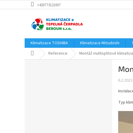
Přejít
+420773121007
na
obsah
Klimatizace TOSHIBA
Klimatizace Mitsubishi
Domů
Reference
Montáž multisplitové klimatiz
P
Mont
o
s
6.2.2023
t
r
Instalac
a
n
Typ klim
n
í
p
a