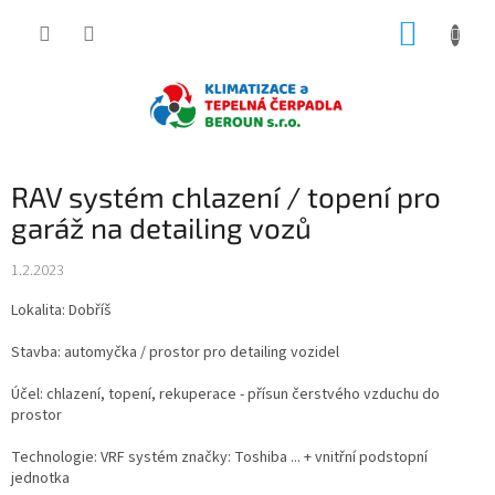
Přejít
NÁKUP
na
obsah
KOŠÍK
RAV systém chlazení / topení pro
garáž na detailing vozů
1.2.2023
Lokalita: Dobříš
Stavba: automyčka / prostor pro detailing vozidel
Účel: chlazení, topení, rekuperace - přísun čerstvého vzduchu do
prostor
Technologie: VRF systém značky: Toshiba ... + vnitřní podstopní
jednotka