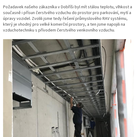
Požadavek našeho zákazníka v Dobříši byl mít stálou teplotu, vlhkost a
současně i přísun čerstvého vzduchu do prostor pro parkování, mytí a
úpravy vozidel. Zvolili jsme tedy řešení průmyslového RAV systému,
který je vhodný pro velké komerční prostory, a ten jsme napojili na
vzduchotechniku s přívodem čerstvého venkovního vzduchu.